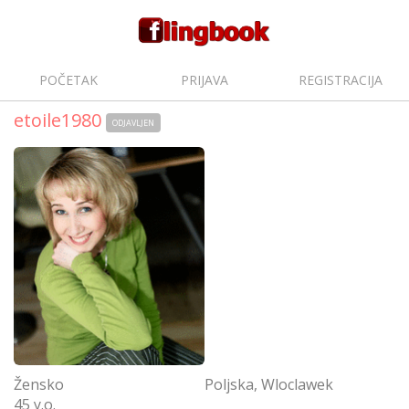
POČETAK
PRIJAVA
REGISTRACIJA
etoile1980
ODJAVLJEN
Žensko
Poljska, Wloclawek
45 y.o.