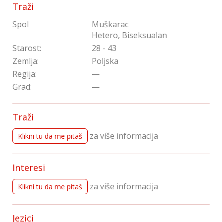
Traži
Spol
Muškarac
Hetero, Biseksualan
Starost:
28 - 43
Zemlja:
Poljska
Regija:
—
Grad:
—
Traži
za više informacija
Klikni tu da me pitaš
Interesi
za više informacija
Klikni tu da me pitaš
Jezici